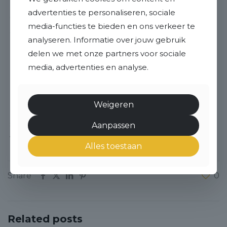
Real Estate
te bezoeken voor meer informatie
advertenties te personaliseren, sociale
over onze diensten. Hier vind je alles over wat wij
media-functies te bieden en ons verkeer te
als makelaar den haag te bieden hebben.
analyseren. Informatie over jouw gebruik
Bij Rick Real Estate maken we jouw doel ons doel.
delen we met onze partners voor sociale
media, advertenties en analyse.
Laten we samen jouw woonwensen realiseren.
Neem vandaag nog een
kijkje op onze site
of
maak een afspraak voor een
Weigeren
kennismakingsgesprek. Wij zijn er klaar voor om
samen met jou de mooiste woning in Den Haag te
Aanpassen
vinden.
Alles toestaan
Share
0
Related posts