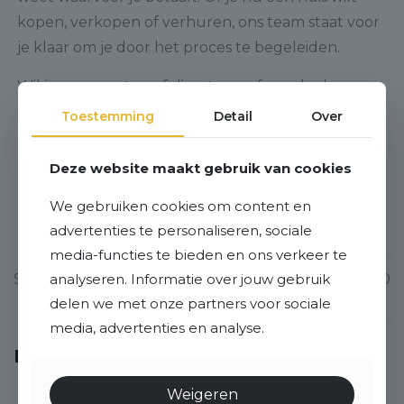
kopen, verkopen of verhuren, ons team staat voor
je klaar om je door het proces te begeleiden.
Wil je meer weten of direct een afspraak plannen
met de experts van Rick Real Estate? Neem gerust
Toestemming
Detail
Over
contact met ons op of bezoek onze website via
Rick Real Estate.nl
. We kijken ernaar uit om je te
Deze website maakt gebruik van cookies
helpen je volgende stap in de vastgoedmarkt te
We gebruiken cookies om content en
zetten!
advertenties te personaliseren, sociale
media-functies te bieden en ons verkeer te
analyseren. Informatie over jouw gebruik
Share
0
delen we met onze partners voor sociale
media, advertenties en analyse.
Related posts
Weigeren