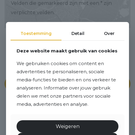
Velden die gemarkeerd zijn met een
*
zijn
verplichte velden.
Toestemming
Detail
Over
Deze website maakt gebruik van cookies
We gebruiken cookies om content en
advertenties te personaliseren, sociale
10
media-functies te bieden en ons verkeer te
analyseren. Informatie over jouw gebruik
delen we met onze partners voor sociale
De zoektocht naar een nieuwe
media, advertenties en analyse.
woning was in sneltreinvaart
geslaagd. En dat in een krappe
Weigeren
markt.