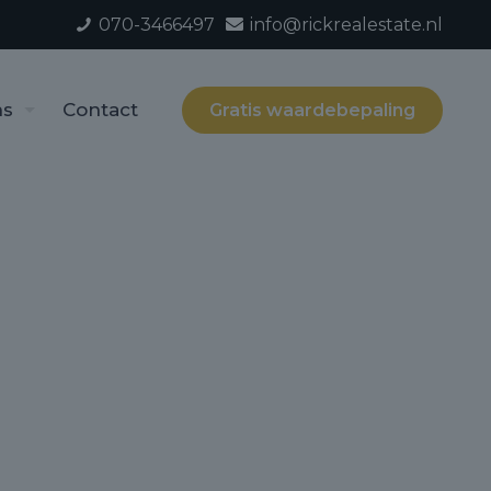
070-3466497
info@rickrealestate.nl
ns
Contact
Gratis waardebepaling