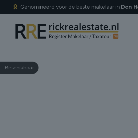
Genomineerd voor de beste makelaar in
Den H
Beschikbaar