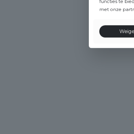
functies te bi
met onze partne
Weig