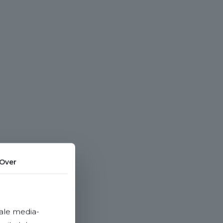
Over
ale media-