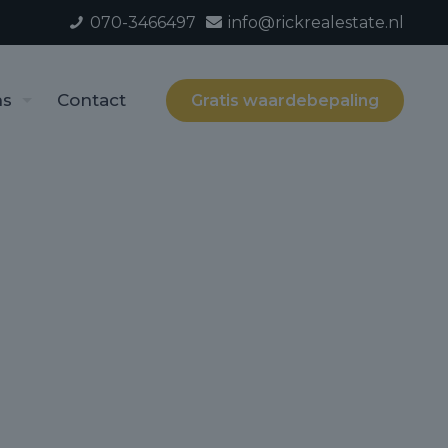
070-3466497
info@rickrealestate.nl
ns
Contact
Gratis waardebepaling