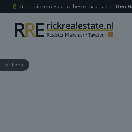
Genomineerd voor de beste makelaar in
Den H
Verkocht