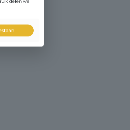
bruik delen we
oestaan