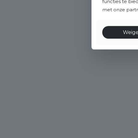
functies te bi
met onze partne
Weig